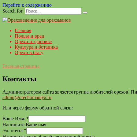
Перейти к содержанию
Search for:
Главная
Польза и вред
Орехи и здоровье
Культура и ботаника
Орехи в быту
Главная страница
Контакты
Администратором сайта является группа любителей орехов! Пи
admin@orechomaniya.ru
Или через форму обратной связи:
Ваше Имя:
*
Напишите Ваше имя
Эл.
Эл. почта
*
сообщение
Напишите адрес Вашей электронной почты