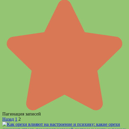
Пагинация записей
Назад
1
2