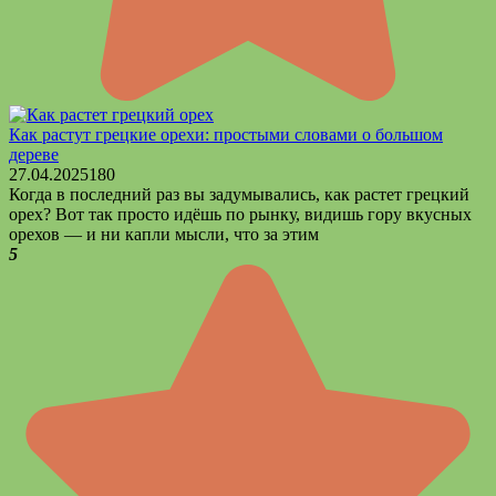
Как растут грецкие орехи: простыми словами о большом
дереве
27.04.2025
1
80
Когда в последний раз вы задумывались, как растет грецкий
орех? Вот так просто идёшь по рынку, видишь гору вкусных
орехов — и ни капли мысли, что за этим
5