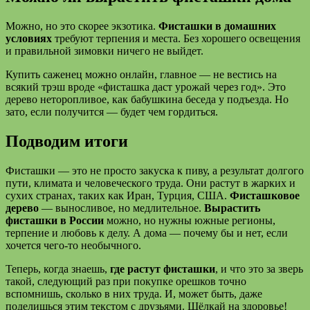
Можно, но это скорее экзотика.
Фисташки в домашних
условиях
требуют терпения и места. Без хорошего освещения
и правильной зимовки ничего не выйдет.
Купить саженец можно онлайн, главное — не вестись на
всякий трэш вроде «фисташка даст урожай через год». Это
дерево неторопливое, как бабушкина беседа у подъезда. Но
зато, если получится — будет чем гордиться.
Подводим итоги
Фисташки — это не просто закуска к пиву, а результат долгого
пути, климата и человеческого труда. Они растут в жарких и
сухих странах, таких как Иран, Турция, США.
Фисташковое
дерево
— выносливое, но медлительное.
Вырастить
фисташки в России
можно, но нужны южные регионы,
терпение и любовь к делу. А дома — почему бы и нет, если
хочется чего-то необычного.
Теперь, когда знаешь,
где растут фисташки
, и что это за зверь
такой, следующий раз при покупке орешков точно
вспомнишь, сколько в них труда. И, может быть, даже
поделишься этим текстом с друзьями. Щёлкай на здоровье!