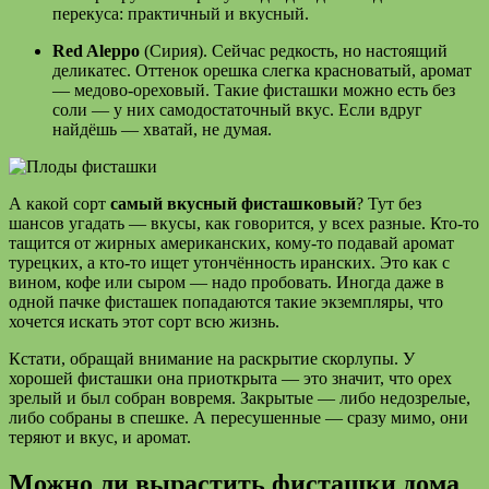
перекуса: практичный и вкусный.
Red Aleppo
(Сирия). Сейчас редкость, но настоящий
деликатес. Оттенок орешка слегка красноватый, аромат
— медово-ореховый. Такие фисташки можно есть без
соли — у них самодостаточный вкус. Если вдруг
найдёшь — хватай, не думая.
А какой сорт
самый вкусный фисташковый
? Тут без
шансов угадать — вкусы, как говорится, у всех разные. Кто-то
тащится от жирных американских, кому-то подавай аромат
турецких, а кто-то ищет утончённость иранских. Это как с
вином, кофе или сыром — надо пробовать. Иногда даже в
одной пачке фисташек попадаются такие экземпляры, что
хочется искать этот сорт всю жизнь.
Кстати, обращай внимание на раскрытие скорлупы. У
хорошей фисташки она приоткрыта — это значит, что орех
зрелый и был собран вовремя. Закрытые — либо недозрелые,
либо собраны в спешке. А пересушенные — сразу мимо, они
теряют и вкус, и аромат.
Можно ли вырастить фисташки дома