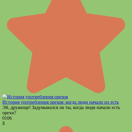
История употребления орехов: когда люди начали их есть
Эй, дружище! Задумывался ли ты, когда люди начали есть
орехи?
0
106
5