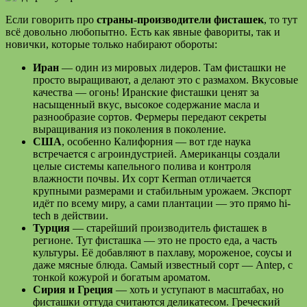
Если говорить про
страны-производители фисташек
, то тут
всё довольно любопытно. Есть как явные фавориты, так и
новички, которые только набирают обороты:
Иран
— один из мировых лидеров. Там фисташки не
просто выращивают, а делают это с размахом. Вкусовые
качества — огонь! Иранские фисташки ценят за
насыщенный вкус, высокое содержание масла и
разнообразие сортов. Фермеры передают секреты
выращивания из поколения в поколение.
США
, особенно Калифорния — вот где наука
встречается с агроиндустрией. Американцы создали
целые системы капельного полива и контроля
влажности почвы. Их сорт Kerman отличается
крупными размерами и стабильным урожаем. Экспорт
идёт по всему миру, а сами плантации — это прямо hi-
tech в действии.
Турция
— старейший производитель фисташек в
регионе. Тут фисташка — это не просто еда, а часть
культуры. Её добавляют в пахлаву, мороженое, соусы и
даже мясные блюда. Самый известный сорт — Antep, с
тонкой кожурой и богатым ароматом.
Сирия и Греция
— хоть и уступают в масштабах, но
фисташки оттуда считаются деликатесом. Греческий