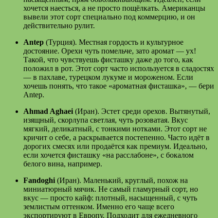
хочется наесться, а не просто пощёлкать. Американцы
вывели этот сорт специально под коммерцию, и он
действительно рулит.
Antep
(Турция). Местная гордость и культурное
достояние. Орехи чуть помельче, зато аромат — ух!
Такой, что чувствуешь фисташку даже до того, как
положил в рот. Этот сорт часто используется в сладостях
— в пахлаве, турецком лукуме и мороженом. Если
хочешь понять, что такое «ароматная фисташка», — бери
Antep.
Ahmad Aghaei
(Иран). Эстет среди орехов. Вытянутый,
изящный, скорлупа светлая, чуть розоватая. Вкус
мягкий, деликатный, с тонкими нотками. Этот сорт не
кричит о себе, а раскрывается постепенно. Часто идёт в
дорогих смесях или продаётся как премиум. Идеально,
если хочется фисташку «на расслабоне», с бокалом
белого вина, например.
Fandoghi
(Иран). Маленький, круглый, похож на
миниатюрный мячик. Не самый гламурный сорт, но
вкус — просто кайф: плотный, насыщенный, с чуть
землистым оттенком. Именно его чаще всего
экспортируют в Европу. Подходит для ежедневного