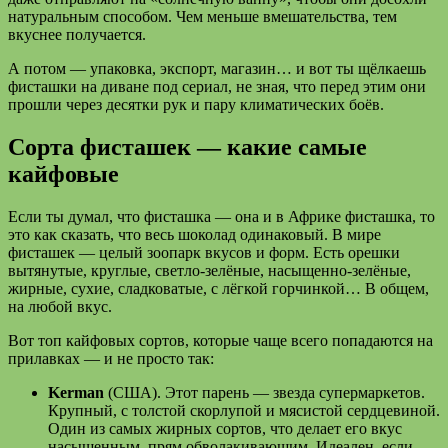
натуральным способом. Чем меньше вмешательства, тем
вкуснее получается.
А потом — упаковка, экспорт, магазин… и вот ты щёлкаешь
фисташки на диване под сериал, не зная, что перед этим они
прошли через десятки рук и пару климатических боёв.
Сорта фисташек — какие самые
кайфовые
Если ты думал, что фисташка — она и в Африке фисташка, то
это как сказать, что весь шоколад одинаковый. В мире
фисташек — целый зоопарк вкусов и форм. Есть орешки
вытянутые, круглые, светло-зелёные, насыщенно-зелёные,
жирные, сухие, сладковатые, с лёгкой горчинкой… В общем,
на любой вкус.
Вот топ кайфовых сортов, которые чаще всего попадаются на
прилавках — и не просто так:
Kerman
(США). Этот парень — звезда супермаркетов.
Крупный, с толстой скорлупой и мясистой сердцевиной.
Один из самых жирных сортов, что делает его вкус
насыщенным, прям обволакивающим. Идеален, если