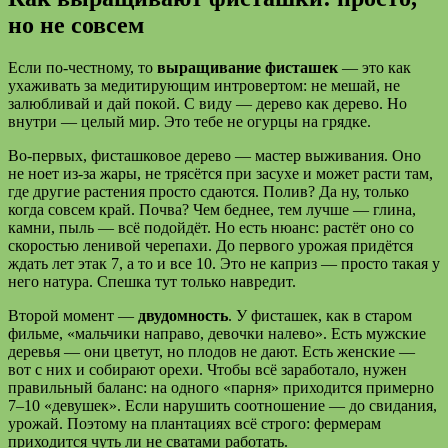
но не совсем
Если по-честному, то
выращивание фисташек
— это как
ухаживать за медитирующим интровертом: не мешай, не
залюбливай и дай покой. С виду — дерево как дерево. Но
внутри — целый мир. Это тебе не огурцы на грядке.
Во-первых, фисташковое дерево — мастер выживания. Оно
не ноет из-за жары, не трясётся при засухе и может расти там,
где другие растения просто сдаются. Полив? Да ну, только
когда совсем край. Почва? Чем беднее, тем лучше — глина,
камни, пыль — всё подойдёт. Но есть нюанс: растёт оно со
скоростью ленивой черепахи. До первого урожая придётся
ждать лет этак 7, а то и все 10. Это не каприз — просто такая у
него натура. Спешка тут только навредит.
Второй момент —
двудомность
. У фисташек, как в старом
фильме, «мальчики направо, девочки налево». Есть мужские
деревья — они цветут, но плодов не дают. Есть женские —
вот с них и собирают орехи. Чтобы всё заработало, нужен
правильный баланс: на одного «парня» приходится примерно
7–10 «девушек». Если нарушить соотношение — до свидания,
урожай. Поэтому на плантациях всё строго: фермерам
приходится чуть ли не сватами работать.