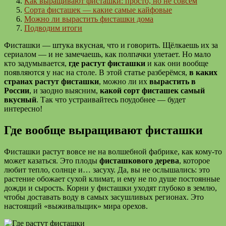
Как выращивают фисташки: просто, но не совсем
Сорта фисташек — какие самые кайфовые
Можно ли вырастить фисташки дома
Подводим итоги
Фисташки — штука вкусная, что и говорить. Щёлкаешь их за
сериалом — и не замечаешь, как полпачки улетает. Но мало
кто задумывается,
где растут фисташки
и как они вообще
появляются у нас на столе. В этой статье разберёмся,
в каких
странах растут фисташки
, можно ли их
вырастить в
России
, и заодно выясним,
какой сорт фисташек самый
вкусный
. Так что устраивайтесь поудобнее — будет
интересно!
Где вообще выращивают фисташки
Фисташки растут вовсе не на волшебной фабрике, как кому-то
может казаться. Это плоды
фисташкового дерева
, которое
любит тепло, солнце и… засуху. Да, вы не ослышались: это
растение обожает сухой климат, и ему не по душе постоянные
дожди и сырость. Корни у фисташки уходят глубоко в землю,
чтобы доставать воду в самых засушливых регионах. Это
настоящий «выживальщик» мира орехов.