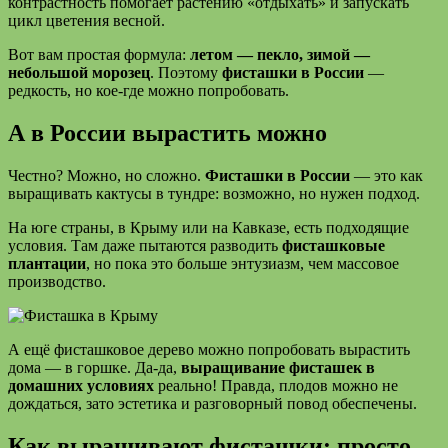
контрастность помогает растению «отдыхать» и запускать
цикл цветения весной.
Вот вам простая формула:
летом — пекло, зимой —
небольшой морозец
. Поэтому
фисташки в России
—
редкость, но кое-где можно попробовать.
А в России вырастить можно
Честно? Можно, но сложно.
Фисташки в России
— это как
выращивать кактусы в тундре: возможно, но нужен подход.
На юге страны, в Крыму или на Кавказе, есть подходящие
условия. Там даже пытаются разводить
фисташковые
плантации
, но пока это больше энтузиазм, чем массовое
производство.
А ещё фисташковое дерево можно попробовать вырастить
дома — в горшке. Да-да,
выращивание фисташек в
домашних условиях
реально! Правда, плодов можно не
дождаться, зато эстетика и разговорный повод обеспечены.
Как выращивают фисташки: просто,