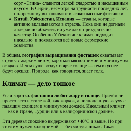
сорт «Эгина» славится лёгкой сладостью и насыщенным
вкусом. В Сирии, несмотря на трудности последних лет,
по-прежнему выращивают высококлассные фисташки.
Китай, Узбекистан, Испания
— страны, которые
активно вкладываются в отрасль. Пока они не догнали
лидеров по объёмам, но уже дают прикурить по
качеству. Особенно Узбекистан: климат подходит
идеально, и появляются всё новые фермерские
хозяйства.
В общем,
география выращивания фисташек
охватывает
страны с жарким летом, короткой мягкой зимой и минимумом
осадков. И чем суше воздух и ярче солнце — тем вкуснее
будут орешки. Природа, как говорится, знает толк.
Климат — дело тонкое
Если коротко:
фисташки любят жару и солнце
. Причём не
просто лето в стиле «ой, как жарко», а полноценную засуху с
палящим солнцем и минимумом дождей. Идеальный климат
— как в Иране, Турции или в калифорнийской долине.
Эти деревья спокойно выдерживают +40°C и выше. Но при
этом им нужен холод зимой — без минуса никак. Такая