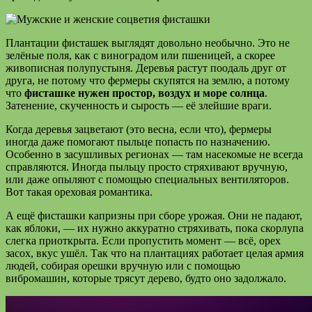
Плантации фисташек выглядят довольно необычно. Это не
зелёные поля, как с виноградом или пшеницей, а скорее
живописная полупустыня. Деревья растут поодаль друг от
друга, не потому что фермеры скупятся на землю, а потому
что
фисташке нужен простор, воздух и море солнца
.
Затенение, скученность и сырость — её злейшие враги.
Когда деревья зацветают (это весна, если что), фермеры
иногда даже помогают пыльце попасть по назначению.
Особенно в засушливых регионах — там насекомые не всегда
справляются. Иногда пыльцу просто стряхивают вручную,
или даже опыляют с помощью специальных вентиляторов.
Вот такая ореховая романтика.
А ещё фисташки капризны при сборе урожая. Они не падают,
как яблоки, — их нужно аккуратно стряхивать, пока скорлупа
слегка приоткрыта. Если пропустить момент — всё, орех
засох, вкус ушёл. Так что на плантациях работает целая армия
людей, собирая орешки вручную или с помощью
вибромашин, которые трясут дерево, будто оно задолжало.