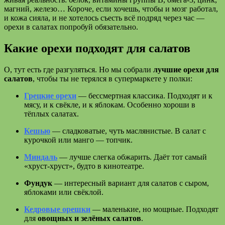
магний, железо… Короче, если хочешь, чтобы и мозг работал,
и кожа сияла, и не хотелось съесть всё подряд через час —
орехи в салатах попробуй обязательно.
Какие орехи подходят для салатов
О, тут есть где разгуляться. Но мы собрали
лучшие орехи для
салатов
, чтобы ты не терялся в супермаркете у полки:
Грецкие орехи
— бессмертная классика. Подходят и к
мясу, и к свёкле, и к яблокам. Особенно хороши в
тёплых салатах.
Кешью
— сладковатые, чуть маслянистые. В салат с
курочкой или манго — топчик.
Миндаль
— лучше слегка обжарить. Даёт тот самый
«хруст-хруст», будто в кинотеатре.
Фундук
— интересный вариант для салатов с сыром,
яблоками или свёклой.
Кедровые орешки
— маленькие, но мощные. Подходят
для
овощных и зелёных салатов
.