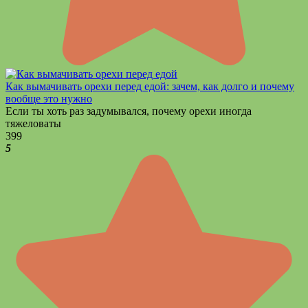
Как вымачивать орехи перед едой: зачем, как долго и почему
вообще это нужно
Если ты хоть раз задумывался, почему орехи иногда
тяжеловаты
3
99
5