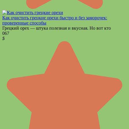
Как очистить грецкие орехи быстро и без заморочек:
проверенные способы
Грецкий орех — штука полезная и вкусная. Но вот кто
0
67
5