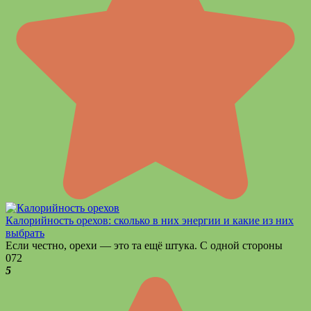
Калорийность орехов: сколько в них энергии и какие из них
выбрать
Если честно, орехи — это та ещё штука. С одной стороны
0
72
5