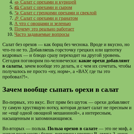
🥗 Салат с орехами и курицей
🧀 Салат с орехами и сыром
🍠 Салат с грецкими орехами и свеклой
🎉 Салат с орехами и гранатом
А что с овощами и зеленью
Почему это реально работает
Часто задаваемые вопросы
Салат без орехов — как борщ без чеснока. Вроде и вкусно, но
что-то не то. Добавляешь горсточку грецких или щепотку
кедровых — и блюдо сразу переходит на другой уровень.
Сегодня поговорим по-человечески:
какие орехи добавляют
в салаты
, зачем вообще это делать, и с чем их сочетать, чтобы
получалось не просто «ну, норм», а «ВАУ, где ты это
пробовал?!».
Зачем вообще сыпать орехи в салат
Во-первых, это вкус. Вот прям без шуток — орехи добавляют
ту самую хрустящую нотку, которая делает салат не пресным и
не «ещё одной овощной мешаниной», а интересным,
насыщенным и запоминающимся.
Во-вторых — польза.
Польза орехов в салате
— это не миф, а
живая реальность: белок, витамины группы B, омега-3, цинк,