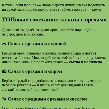
Кстати, если не знал — любые орехи лучше слегка подогреть
на сухой сковородке: вкус станет глубже, текстура — круче.
ТОПовые сочетания: салаты с орехами
Даже если ты далёк от кулинарии, вот тебе пара идей —
быстро, просто и вкусно:
🥗 Салат с орехами и курицей
Грецкий орех, отварная курочка, немного сыра и йогурт
вместо майонеза. Можно добавить зелёный лук и пару капель
лимонного сока. Плюс такого салата —
сытно и не тяжело
.
🧀 Салат с орехами и сыром
Берём твёрдый сыр, добавляем кешью или миндаль, черри,
немного рукколы — и вуаля, салат для свидания готов.
Лёгкий, стильный и с изюминкой.
🍠 Салат с грецкими орехами и свеклой
О да, это уже ближе к бабушкиным традициям. Но если